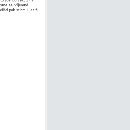
 Vztyčenou věž, 1 na
jsme se příjemně
dišti pak stihmul ještě