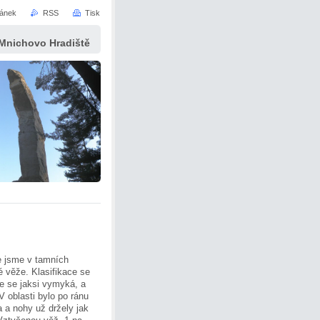
ránek
RSS
Tisk
 Mnichovo Hradiště
e jsme v tamních
né věže. Klasifikace se
e se jaksi vymyká, a
V oblasti bylo po ránu
 a nohy už držely jak