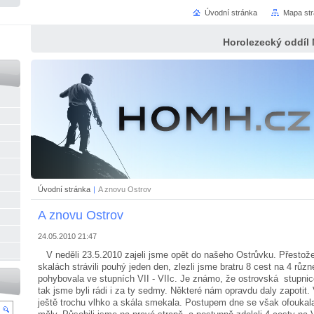
Úvodní stránka
Mapa st
Horolezecký oddíl
Úvodní stránka
|
A znovu Ostrov
A znovu Ostrov
24.05.2010 21:47
V neděli 23.5.2010 zajeli jsme opět do našeho Ostrůvku. Přestož
skalách strávili pouhý jeden den, zlezli jsme bratru 8 cest na 4 růz
pohybovala ve stupních VII - VIIc. Je známo, že ostrovská stupnic
tak jsme byli rádi i za ty sedmy. Některé nám opravdu daly zapotit. 
ještě trochu vlhko a skála smekala. Postupem dne se však ofoukala