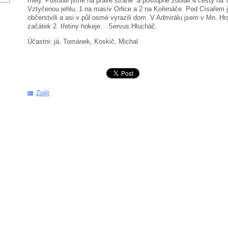
měly. Působili jsme na pravé straně a postupně zdolali 4 cesty na
Vztyčenou jehlu, 1 na masív Orlice a 2 na Kořenáče. Pod Císařem 
občerstvili a asi v půl osmé vyrazili dom. V Admirálu jsem v Mn. Hra
začátek 2. třetiny hokeje. Servus Hlucháč.
Účastni: já, Tománek, Koskič, Michal
Zpět