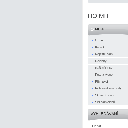
HO MH
MENU
O nás
Kontakt
Napište nám
Novinky
Naše články
Foto a Video
Plán akcí
Příhrazské schody
Skalní Kocour
Seznam členů
VYHLEDÁVÁNÍ