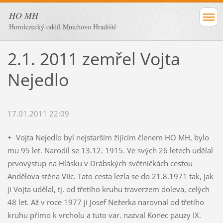
HO MH
Horolezecký oddíl Mnichovo Hradiště
2.1. 2011 zemřel Vojta
Nejedlo
17.01.2011 22:09
+ Vojta Nejedlo byl nejstarším žijícím členem HO MH, bylo
mu 95 let. Narodil se 13.12. 1915. Ve svých 26 letech udělal
prvovýstup na Hlásku v Drábských světničkách cestou
Andělova stěna VIIc. Tato cesta lezla se do 21.8.1971 tak, jak
ji Vojta udělal, tj. od třetího kruhu traverzem doleva, celých
48 let. Až v roce 1977 ji Josef Nežerka narovnal od třetího
kruhu přímo k vrcholu a tuto var. nazval Konec pauzy IX.