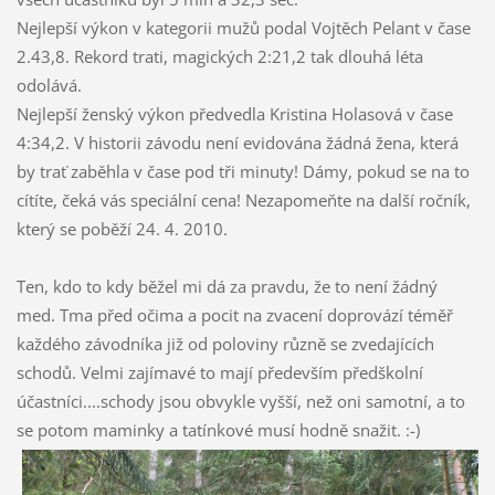
Nejlepší výkon v kategorii mužů podal Vojtěch Pelant v čase
2.43,8. Rekord trati, magických 2:21,2 tak dlouhá léta
odolává.
Nejlepší ženský výkon předvedla Kristina Holasová v čase
4:34,2. V historii závodu není evidována žádná žena, která
by trať zaběhla v čase pod tři minuty! Dámy, pokud se na to
cítíte, čeká vás speciální cena! Nezapomeňte na další ročník,
který se poběží 24. 4. 2010.
Ten, kdo to kdy běžel mi dá za pravdu, že to není žádný
med. Tma před očima a pocit na zvacení doprovází téměř
každého závodníka již od poloviny různě se zvedajících
schodů. Velmi zajímavé to mají především předškolní
účastníci....schody jsou obvykle vyšší, než oni samotní, a to
se potom maminky a tatínkové musí hodně snažit. :-)