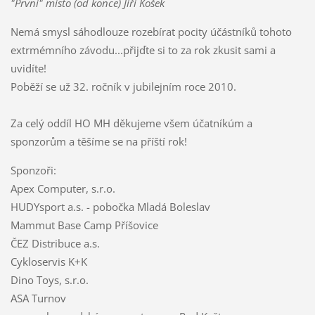
"První" místo (od konce) Jíří Košek
Nemá smysl sáhodlouze rozebírat pocity účástníků tohoto
extrmémního závodu...přijďte si to za rok zkusit sami a
uvidíte!
Poběží se už 32. ročník v jubilejním roce 2010.
Za celý oddíl HO MH děkujeme všem účatníkúm a
sponzorům a těšíme se na příští rok!
Sponzoři:
Apex Computer, s.r.o.
HUDYsport a.s. - pobočka Mladá Boleslav
Mammut Base Camp Příšovice
ČEZ Distribuce a.s.
Cykloservis K+K
Dino Toys, s.r.o.
ASA Turnov