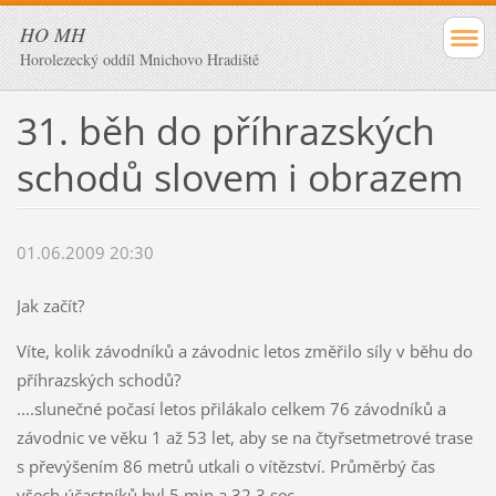
HO MH
Horolezecký oddíl Mnichovo Hradiště
31. běh do příhrazských
schodů slovem i obrazem
01.06.2009 20:30
Jak začít?
Víte, kolik závodníků a závodnic letos změřilo síly v běhu do
příhrazských schodů?
....slunečné počasí letos přilákalo celkem 76 závodníků a
závodnic ve věku 1 až 53 let, aby se na čtyřsetmetrové trase
s převýšením 86 metrů utkali o vítězství. Průměrbý čas
všech účastníků byl 5 min a 32,3 sec.