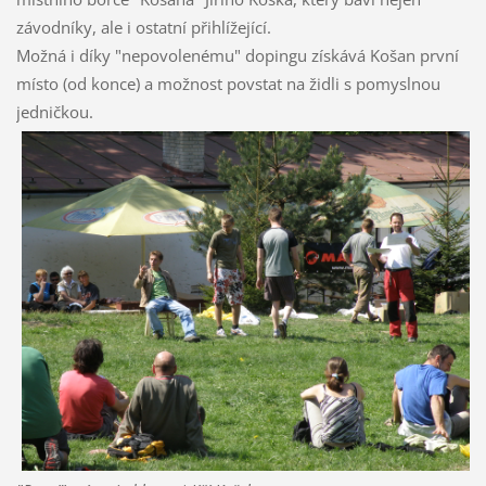
závodníky, ale i ostatní přihlížející.
Možná i díky "nepovolenému" dopingu získává Košan první
místo (od konce) a možnost povstat na židli s pomyslnou
jedničkou.