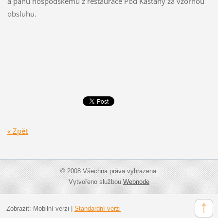
a panu hospodskému z restaurace Pod Kaštany za vzornou
obsluhu.
« Zpět
© 2008 Všechna práva vyhrazena.
Vytvořeno službou
Webnode
Zobrazit:
Mobilní verzi
|
Standardní verzi