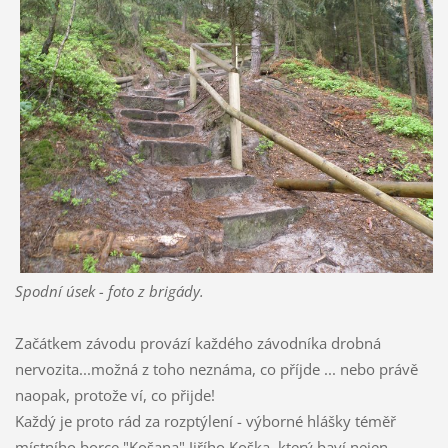
Spodní úsek - foto z brigády.
Začátkem závodu provází každého závodníka drobná
nervozita...možná z toho neznáma, co příjde ... nebo právě
naopak, protože ví, co přijde!
Každý je proto rád za rozptýlení - výborné hlášky téměř
místního borce "Košana" Jiřího Koška, který baví nejen