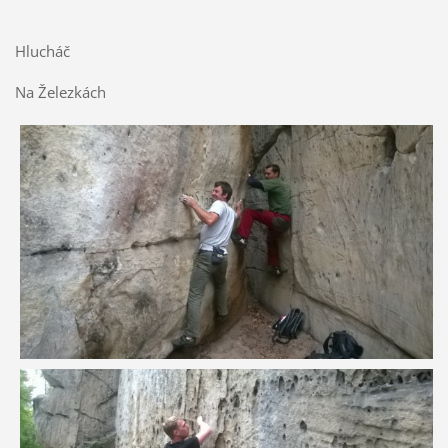
Hlucháč
Na Železkách