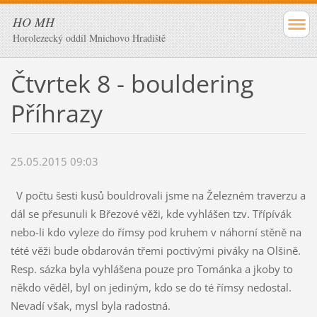
HO MH
Horolezecký oddíl Mnichovo Hradiště
Čtvrtek 8 - bouldering
Příhrazy
25.05.2015 09:03
V počtu šesti kusů bouldrovali jsme na Železném traverzu a
dál se přesunuli k Březové věži, kde vyhlášen tzv. Třípívák
nebo-li kdo vyleze do římsy pod kruhem v náhorní stěně na
tété věži bude obdarován třemi poctivými piváky na Olšině.
Resp. sázka byla vyhlášena pouze pro Tománka a jkoby to
někdo věděl, byl on jediným, kdo se do té římsy nedostal.
Nevadí však, mysl byla radostná.