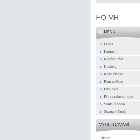
HO MH
MENU
O nás
Kontakt
Napište nám
Novinky
Naše články
Foto a Video
Plán akcí
Příhrazské schody
Skalní Kocour
Seznam členů
VYHLEDÁVÁNÍ