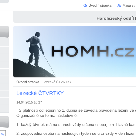
Úvodní stránka
Mapa st
Horolezecký oddíl
Úvodní stránka
|
Lezecké ČTVRTKY
Lezecké ČTVRTKY
14.04.2015 16:27
S platností od letošního 1. dubna se zavedla pravidelná lezení ve 
Organizačně se to má následovně:
1. každý čtvrtek má na starosti vždy určená osoba, tzn. hlavně ka
2. zodpovědná osoba na následující týden se určí vždy v den lezení