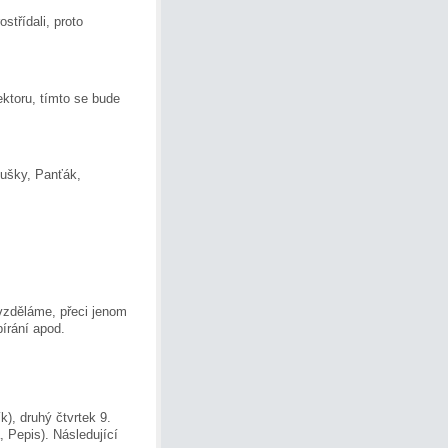
třídali, proto
ektoru, tímto se bude
ušky, Panťák,
 vzděláme, přeci jenom
bírání apod.
k), druhý čtvrtek 9.
, Pepis). Následující