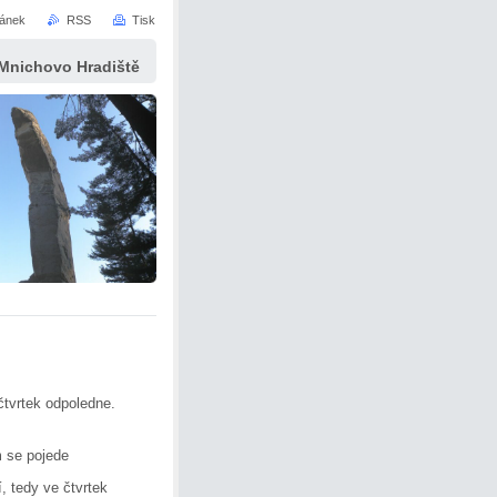
ránek
RSS
Tisk
 Mnichovo Hradiště
čtvrtek odpoledne.
m se pojede
, tedy ve čtvrtek