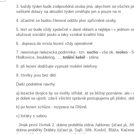
3. každý týden bude zodpovědná osoba jiná, abychom se všichni pros
veškeré dotazy na aktuální týden směřujte jen a pouze na ni
4. účastnit se budou členové oddílu plus spřízněné osoby
5. lézt se bude vždy společně v dané oblasti a nejlépe i v jednom s
utužovat sociální pouto a taky vznikat kvalitní fota
6. doprava do místa lezení vždy operativně
7. neexistuje nelezecká podmínka - tzn.
sucho -
vše ok,
mokro
- S
Hodkovice, bouldering, ...,
totální kekél
- stěna
8. při lezení dodržujte vypnuté mobilní telefony
9. čtvrtky jsou bez dětí
Další podnětné návrhy:
a) lezecké dvojice by se mohly střídat, ať se blížeji poznáme, ale i
je dobré se ujistit, zda-li všichni správně postupujeme při jištění, do
b) po lezení schůze - rozprava na Olšině.
c) foťáky s sebou
Jinak první čtvrtek 2. dubna proběhla stěna Jablonec (účast já, Jiří
dubna proběhly Drábky (účast já, Sajfi, Jiřik, Koskič, Bláža, Kačena