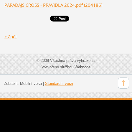
PARADAJS CROSS - PRAVIDLA 2024.pdf (204186)
« Zpět
© 2008 Všechna práva vyhrazena.
Vytvořeno službou
Webnode
Zobrazit:
Mobilní verzi
|
Standardní verzi