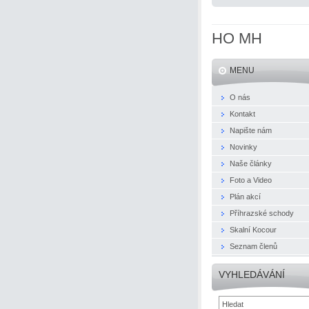
HO MH
MENU
O nás
Kontakt
Napište nám
Novinky
Naše články
Foto a Video
Plán akcí
Příhrazské schody
Skalní Kocour
Seznam členů
VYHLEDÁVÁNÍ