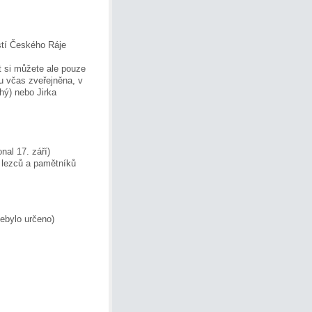
astí Českého Ráje
t si můžete ale pouze
u včas zveřejněna, v
hý) nebo Jirka
nal 17. září)
 lezců a pamětníků
ebylo určeno)