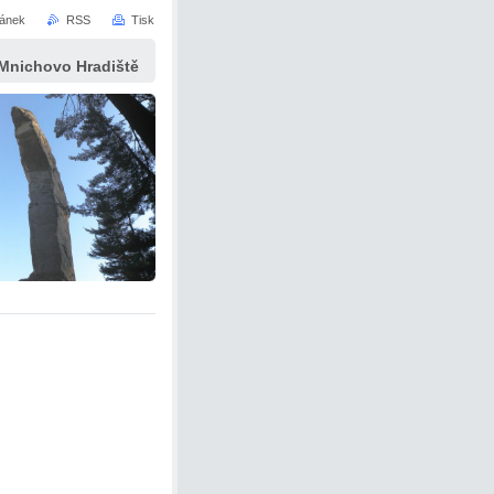
ránek
RSS
Tisk
 Mnichovo Hradiště