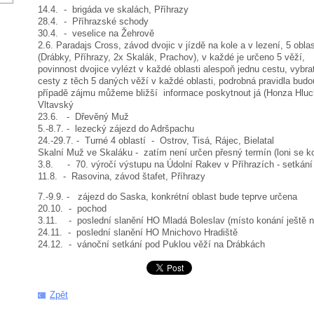
14.4. - brigáda ve skalách, Příhrazy
28.4. - Příhrazské schody
30.4. - veselice na Žehrově
2.6. Paradajs Cross, závod dvojic v jízdě na kole a v lezení, 5 obl
(Drábky, Příhrazy, 2x Skalák, Prachov), v každé je určeno 5 věží,
povinnost dvojice vylézt v každé oblasti alespoň jednu cestu, vybra
cesty z těch 5 daných věží v každé oblasti, podrobná pravidla budo
případě zájmu můžeme bližší informace poskytnout já (Honza Hluc
Vltavský
23.6. - Dřevěný Muž
5.-8.7. - lezecký zájezd do Adršpachu
24.-29.7. - Turné 4 oblastí - Ostrov, Tisá, Rájec, Bielatal
Skalní Muž ve Skaláku - zatím není určen přesný termín (loni se ko
3.8. - 70. výročí výstupu na Údolní Rakev v Příhrazích - setkání
11.8. - Rasovina, závod štafet, Příhrazy
7.-9.9. - zájezd do Saska, konkrétní oblast bude teprve určena
20.10. - pochod
3.11. - poslední slanění HO Mladá Boleslav (místo konání ještě n
24.11. - poslední slanění HO Mnichovo Hradiště
24.12. - vánoční setkání pod Puklou věží na Drábkách
Zpět