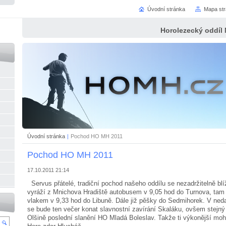
Úvodní stránka
Mapa st
Horolezecký oddíl
Úvodní stránka
|
Pochod HO MH 2011
Pochod HO MH 2011
17.10.2011 21:14
Servus přátelé, tradiční pochod našeho oddílu se nezadržitelně blí
vyráží z Mnichova Hradiště autobusem v 9,05 hod do Turnova, tam 
vlakem v 9,33 hod do Libuně. Dále již pěšky do Sedmihorek. V ned
se bude ten večer konat slavnostní zavírání Skaláku, ovšem stejný
Olšině poslední slanění HO Mladá Boleslav. Takže ti výkonější moh