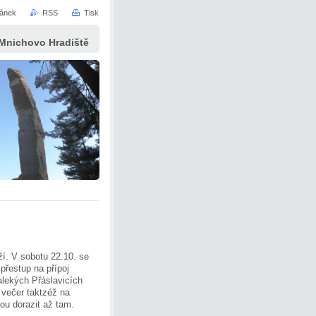
ránek
RSS
Tisk
 Mnichovo Hradiště
ží. V sobotu 22.10. se
přestup na přípoj
alekých Přáslavicích
 večer taktzéž na
ou dorazit až tam.