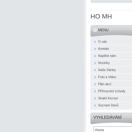
HO MH
MENU
O nás
Kontakt
Napište nám
Novinky
Naše články
Foto a Video
Plán akcí
Příhrazské schody
Skalní Kocour
Seznam členů
VYHLEDÁVÁNÍ