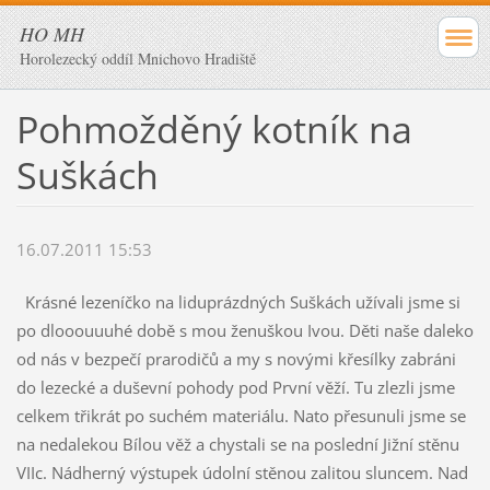
HO MH
Horolezecký oddíl Mnichovo Hradiště
Pohmožděný kotník na
Suškách
16.07.2011 15:53
Krásné lezeníčko na liduprázdných Suškách užívali jsme si
po dlooouuuhé době s mou ženuškou Ivou. Děti naše daleko
od nás v bezpečí prarodičů a my s novými křesílky zabráni
do lezecké a duševní pohody pod První věží. Tu zlezli jsme
celkem třikrát po suchém materiálu. Nato přesunuli jsme se
na nedalekou Bílou věž a chystali se na poslední Jižní stěnu
VIIc. Nádherný výstupek údolní stěnou zalitou sluncem. Nad