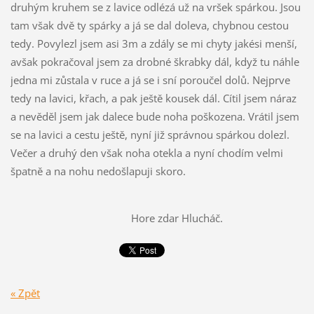
druhým kruhem se z lavice odlézá už na vršek spárkou. Jsou
tam však dvě ty spárky a já se dal doleva, chybnou cestou
tedy. Povylezl jsem asi 3m a zdály se mi chyty jakési menší,
avšak pokračoval jsem za drobné škrabky dál, když tu náhle
jedna mi zůstala v ruce a já se i sní poroučel dolů. Nejprve
tedy na lavici, křach, a pak ještě kousek dál. Cítil jsem náraz
a nevěděl jsem jak dalece bude noha poškozena. Vrátil jsem
se na lavici a cestu ještě, nyní již správnou spárkou dolezl.
Večer a druhý den však noha otekla a nyní chodím velmi
špatně a na nohu nedošlapuji skoro.
Hore zdar Hlucháč.
« Zpět