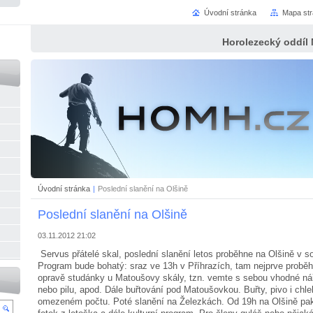
Úvodní stránka
Mapa st
Horolezecký oddíl
Úvodní stránka
|
Poslední slanění na Olšině
Poslední slanění na Olšině
03.11.2012 21:02
Servus přátelé skal, poslední slanění letos proběhne na Olšině v so
Program bude bohatý: sraz ve 13h v Příhrazích, tam nejprve proběh
opravě studánky u Matoušovy skály, tzn. vemte s sebou vhodné nář
nebo pilu, apod. Dále buřtování pod Matoušovkou. Buřty, pivo i chle
omezeném počtu. Poté slanění na Železkách. Od 19h na Olšině pa