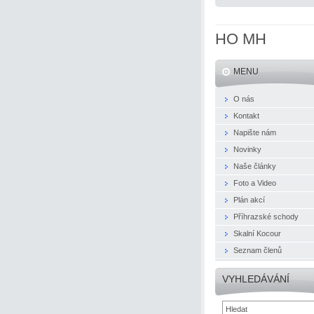
HO MH
MENU
O nás
Kontakt
Napište nám
Novinky
Naše články
Foto a Video
Plán akcí
Příhrazské schody
Skalní Kocour
Seznam členů
VYHLEDÁVÁNÍ