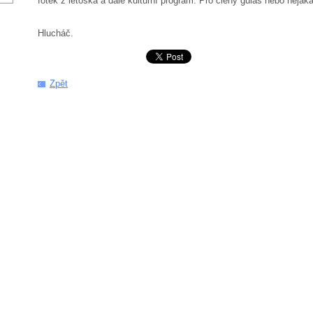
fotek z letoška a dále kulturní program. Pro členy guláš nebo nějaká
Horám zd
Hlucháč.
Zpět