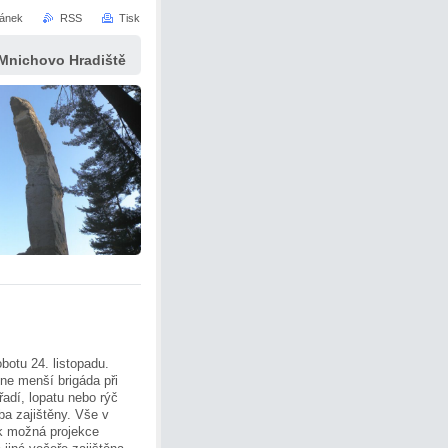
ránek
RSS
Tisk
 Mnichovo Hradiště
botu 24. listopadu.
ne menší brigáda při
adí, lopatu nebo rýč
ba zajištěny. Vše v
k možná projekce