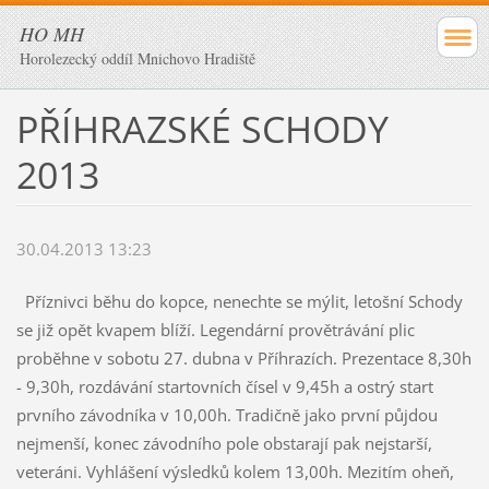
HO MH
Horolezecký oddíl Mnichovo Hradiště
PŘÍHRAZSKÉ SCHODY
2013
30.04.2013 13:23
Příznivci běhu do kopce, nenechte se mýlit, letošní Schody
se již opět kvapem blíží. Legendární provětrávání plic
proběhne v sobotu 27. dubna v Příhrazích. Prezentace 8,30h
- 9,30h, rozdávání startovních čísel v 9,45h a ostrý start
prvního závodníka v 10,00h. Tradičně jako první půjdou
nejmenší, konec závodního pole obstarají pak nejstarší,
veteráni. Vyhlášení výsledků kolem 13,00h. Mezitím oheň,