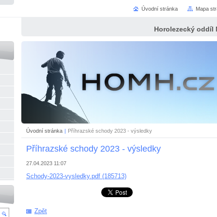
Úvodní stránka
Mapa st
Horolezecký oddíl
Úvodní stránka
|
Příhrazské schody 2023 - výsledky
Příhrazské schody 2023 - výsledky
27.04.2023 11:07
Schody-2023-vysledky.pdf (185713)
Zpět