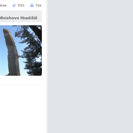
ránek
RSS
Tisk
 Mnichovo Hradiště