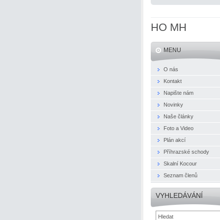
HO MH
MENU
O nás
Kontakt
Napište nám
Novinky
Naše články
Foto a Video
Plán akcí
Příhrazské schody
Skalní Kocour
Seznam členů
VYHLEDÁVÁNÍ