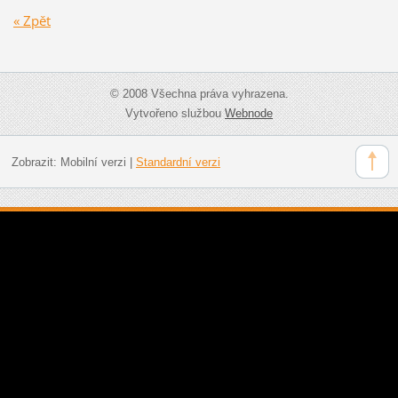
« Zpět
© 2008 Všechna práva vyhrazena.
Vytvořeno službou
Webnode
Zobrazit:
Mobilní verzi
|
Standardní verzi