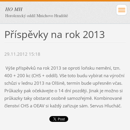
HO MH
Horolezecký oddíl Mnichovo Hradiště
Příspěvky na rok 2013
29.11.2012 15:18
Výše příspěvků na rok 2013 se oproti loňsku nemění, tzn.
400 + 200 kc (CHS + oddíl). Vše toto budu vybírat na výroční
schůzi v lednu 2013 na Olšině, termín bude upřesněn včas.
Průkazky pak očekávejte o 14 dní později. Jinak je možno si
průkazky taky obstarat osobně samozřejmě. Kombinované
členství CHS a OEAV si každý zařizuje sám. Servus Hlucháč.