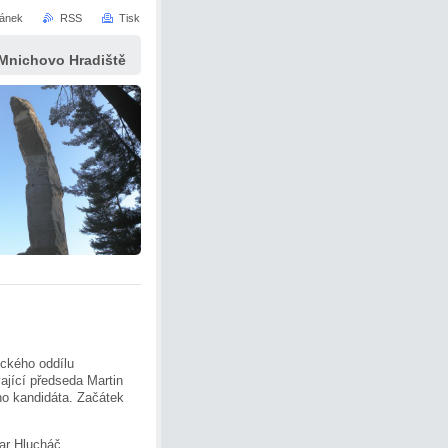
ránek
RSS
Tisk
 Mnichovo Hradiště
eckého oddílu
ající předseda Martin
ého kandidáta. Začátek
áč.