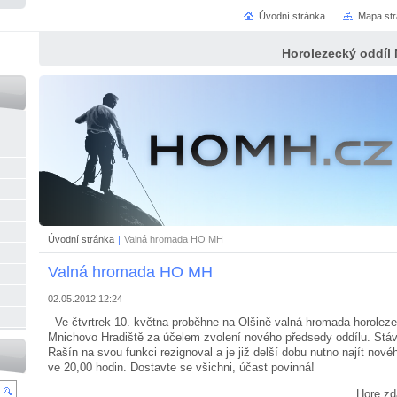
Úvodní stránka
Mapa st
Horolezecký oddíl
Úvodní stránka
|
Valná hromada HO MH
Valná hromada HO MH
02.05.2012 12:24
Ve čtvrtrek 10. května proběhne na Olšině valná hromada horolez
Mnichovo Hradiště za účelem zvolení nového předsedy oddílu. Stáv
Rašín na svou funkci rezignoval a je již delší dobu nutno najít nov
ve 20,00 hodin. Dostavte se všichni, účast povinná!
Hore zdar Hluch