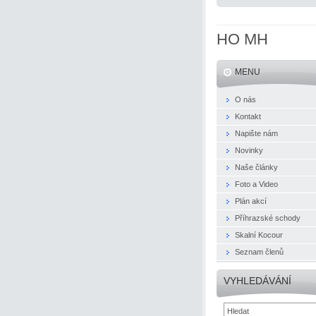
HO MH
MENU
O nás
Kontakt
Napište nám
Novinky
Naše články
Foto a Video
Plán akcí
Příhrazské schody
Skalní Kocour
Seznam členů
VYHLEDÁVÁNÍ