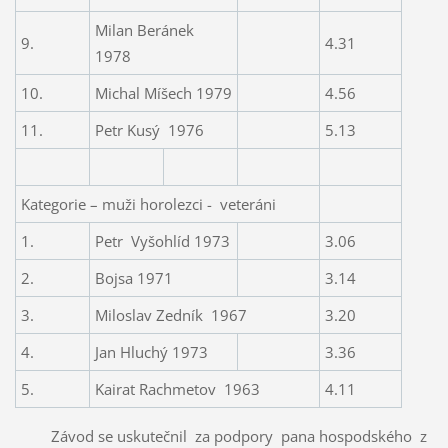
Milan Beránek
9.
4.31
1978
10.
Michal Míšech 1979
4.56
11.
Petr Kusý
1976
5.13
Kategorie – muži horolezci -
veteráni
1.
Petr
Vyšohlíd 1973
3.06
2.
Bojsa 1971
3.14
3.
Miloslav Zedník
1967
3.20
4.
Jan Hluchý 1973
3.36
5.
Kairat Rachmetov
1963
4.11
Závod se uskutečnil za podpory pana hospodského z