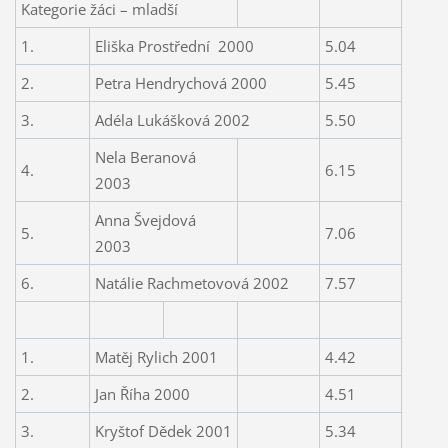
Kategorie žáci – mladší
1.
Eliška Prostřední
2000
5.04
2.
Petra Hendrychová 2000
5.45
3.
Adéla Lukášková 2002
5.50
Nela Beranová
4.
6.15
2003
Anna Švejdová
5.
7.06
2003
6.
Natálie Rachmetovová 2002
7.57
1.
Matěj Rylich 2001
4.42
2.
Jan Říha 2000
4.51
3.
Kryštof Dědek 2001
5.34