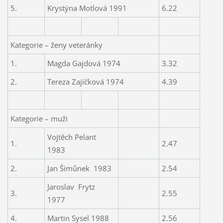
5.
Krystýna Motlová 1991
6.22
Kategorie – ženy veteránky
1.
Magda Gajdová 1974
3.32
2.
Tereza Zajíčková 1974
4.39
Kategorie – muži
Vojtěch Pelant
1.
2.47
1983
2.
Jan Šimůnek
1983
2.54
Jaroslav
Frytz
3.
2.55
1977
4.
Martin Sysel 1988
2.56