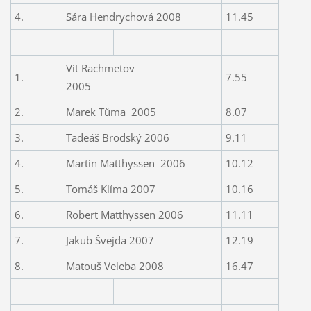
4.
Sára Hendrychová 2008
11.45
Vít Rachmetov
1.
7.55
2005
2.
Marek Tůma
2005
8.07
3.
Tadeáš Brodský 2006
9.11
4.
Martin Matthyssen
2006
10.12
5.
Tomáš Klíma 2007
10.16
6.
Robert Matthyssen 2006
11.11
7.
Jakub Švejda 2007
12.19
8.
Matouš Veleba 2008
16.47