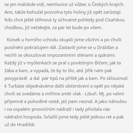
se jen málokde vidí, nemluvíce už vůbec o Českých krajích.
Ano, takže bohužel pozvolna tyto holiny již opět zarůstají.
Kdo chce ještě stihnout ty úchvatné pohledy pod Císařskou
chodbou, již nečekejte, za pár let bude po všem.
Kiosek u horního vchodu okupili jsme všichni a po chvíli
posilněni pokračujem dál. Zastavili jsme se u Drážďan a
nechli se okouzlovat impozantními stěnami a spárami.
Každý již v myšlenkách se pral s pověstným Bičem, jak ta
žába a kam, a vypadá, že by to šlo, atd. Jiřík nám pak
povyprávěl a dal pár tipů na příště jak a kam. Po sklouznutí
k Turbáze objednáváme další občerstvení a opět po nějaké
chvíli se zvedáme a míříme směr vlak - Libuň. Mj. po velmi
příjemné a pohodlné cestě, jež jsem neznal. A jako náhodou
i na ospalém provinčním nádraží i tady přivítala nás
nádražní hospoda. Svlažili jsme tedy ještě jednou ret a pak
už do Hradiště.