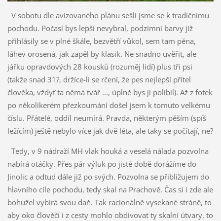
V sobotu dle avizovaného plánu sešli jsme se k tradičnímu
pochodu. Počasí bys lepší nevybral, podzimní barvy již
přihlásily se v plné škále, bezvětří vůkol, sem tam pěna,
láhev orosená, jak zapěl by klasik. Ne snadno uvěřit, ale
jářku opravdových 28 kousků (rozuměj lidí) plus tři psi
(takže snad 31?, držíce-li se rčení, že pes nejlepší přítel
člověka, vždyť ta němá tvář ..., úplně bys jí políbil). Až z fotek
po několikerém přezkoumání došel jsem k tomuto velkému
číslu. Přátelé, oddíl neumírá. Pravda, některým pěším (spíš
ležícím) ještě nebylo více jak dvě léta, ale taky se počítají, ne?
Tedy, v 9 nádraží MH vlak houká a veselá nálada pozvolna
nabírá otáčky. Přes pár výluk po jisté době dorážíme do
Jinolic a odtud dále již po svých. Pozvolna se přibližujem do
hlavního cíle pochodu, tedy skal na Prachově. Čas si i zde ale
bohužel vybírá svou daň. Tak racionálně vysekané stráně, to
aby oko člověčí i z cesty mohlo obdivovat ty skalní útvary, to