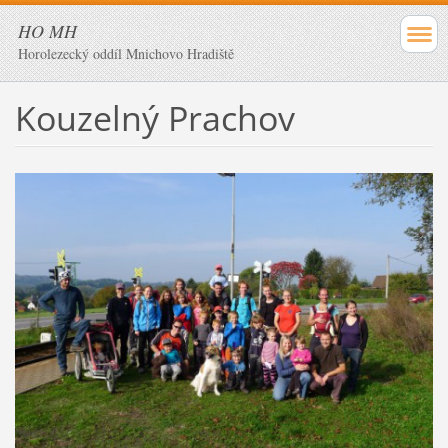
HO MH
Horolezecký oddíl Mnichovo Hradiště
Kouzelný Prachov