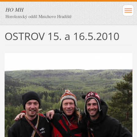
HO MH
Horolezecký oddíl Mnichovo Hradiště
OSTROV 15. a 16.5.2010