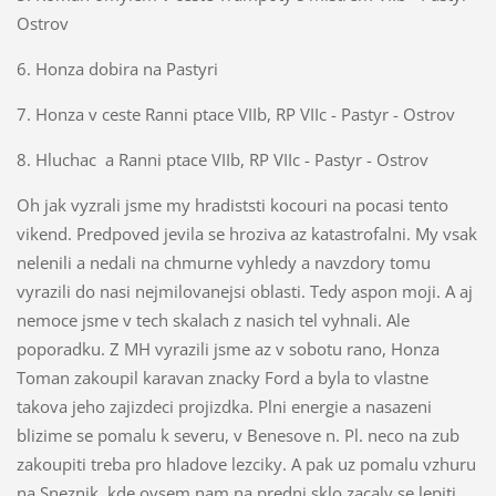
Ostrov
6. Honza dobira na Pastyri
7. Honza v ceste Ranni ptace VIIb, RP VIIc - Pastyr - Ostrov
8. Hluchac a Ranni ptace VIIb, RP VIIc - Pastyr - Ostrov
Oh jak vyzrali jsme my hradiststi kocouri na pocasi tento
vikend. Predpoved jevila se hroziva az katastrofalni. My vsak
nelenili a nedali na chmurne vyhledy a navzdory tomu
vyrazili do nasi nejmilovanejsi oblasti. Tedy aspon moji. A aj
nemoce jsme v tech skalach z nasich tel vyhnali. Ale
poporadku. Z MH vyrazili jsme az v sobotu rano, Honza
Toman zakoupil karavan znacky Ford a byla to vlastne
takova jeho zajizdeci projizdka. Plni energie a nasazeni
blizime se pomalu k severu, v Benesove n. Pl. neco na zub
zakoupiti treba pro hladove lezciky. A pak uz pomalu vzhuru
na Sneznik, kde ovsem nam na predni sklo zacaly se lepiti