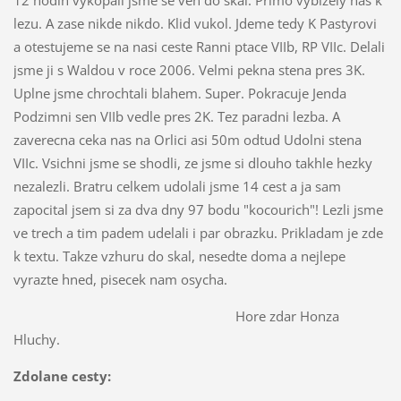
lezu. A zase nikde nikdo. Klid vukol. Jdeme tedy K Pastyrovi
a otestujeme se na nasi ceste Ranni ptace VIIb, RP VIIc. Delali
jsme ji s Waldou v roce 2006. Velmi pekna stena pres 3K.
Uplne jsme chrochtali blahem. Super. Pokracuje Jenda
Podzimni sen VIIb vedle pres 2K. Tez paradni lezba. A
zaverecna ceka nas na Orlici asi 50m odtud Udolni stena
VIIc. Vsichni jsme se shodli, ze jsme si dlouho takhle hezky
nezalezli. Bratru celkem udolali jsme 14 cest a ja sam
zapocital jsem si za dva dny 97 bodu "kocourich"! Lezli jsme
ve trech a tim padem udelali i par obrazku. Prikladam je zde
k textu. Takze vzhuru do skal, nesedte doma a nejlepe
vyrazte hned, pisecek nam osycha.
Hore zdar Honza
Hluchy.
Zdolane cesty: