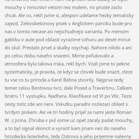
mouchy v mnozstvi vetsim nez malem, no proste zaclo
chcat. Ale co, rekli jsme si, alespon udelame hezky tematicky
zajezd. Zelezobetonovy pisek v Anglickem parciku bude pro
nas v tomto necase asi nejschudnejsi varianta. Po mensim
gabliku v aute pod oblasti vyrazime vzhuru asi deset minut
do skal. Prestalo prset a skalky osychaji. Nahore nikdo a ani
po celou dobu naseho snazeni. Mirne pofukovalo a
atmosfera byla takova irska, rekl bych. Vzali jsme to pekne
systematicky, je pravda, ze kdyz se clovek bude snazit, zleze
tu vse co tu priroda a Karel Belina stvorily. Nejprve tedy
temer celou Bentovou tvrz, dale Posed a Travertinu. Celkem
bratru 11 vystupku. Nadhera. Klasifikace od VI po VIIc. Tezsi
cesty totiz zde ani neni. Vskutku paradni rozlezaci oblast s
tvrdym piskem. Asi ve tri hodiny prijel za nami jeste Roman
W. z Jicina. Zhruba v pul osme uz opet zacaly padat mouchy,
a to byl signal skoncit a vyrazit kam jinam nez do naseho
hnizdecka lezeckeho, tedy Ostrova a jeho prijemne nalevny