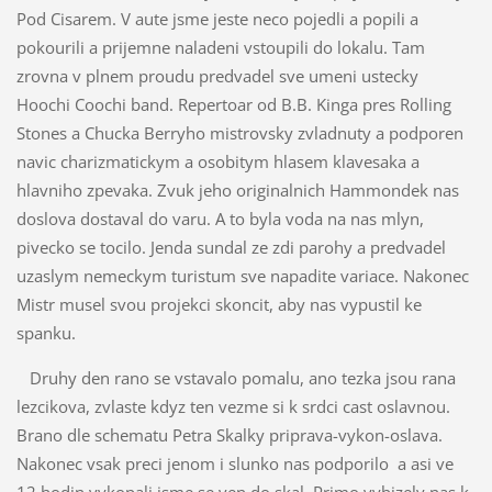
Pod Cisarem. V aute jsme jeste neco pojedli a popili a
pokourili a prijemne naladeni vstoupili do lokalu. Tam
zrovna v plnem proudu predvadel sve umeni ustecky
Hoochi Coochi band. Repertoar od B.B. Kinga pres Rolling
Stones a Chucka Berryho mistrovsky zvladnuty a podporen
navic charizmatickym a osobitym hlasem klavesaka a
hlavniho zpevaka. Zvuk jeho originalnich Hammondek nas
doslova dostaval do varu. A to byla voda na nas mlyn,
pivecko se tocilo. Jenda sundal ze zdi parohy a predvadel
uzaslym nemeckym turistum sve napadite variace. Nakonec
Mistr musel svou projekci skoncit, aby nas vypustil ke
spanku.
Druhy den rano se vstavalo pomalu, ano tezka jsou rana
lezcikova, zvlaste kdyz ten vezme si k srdci cast oslavnou.
Brano dle schematu Petra Skalky priprava-vykon-oslava.
Nakonec vsak preci jenom i slunko nas podporilo a asi ve
12 hodin vykopali jsme se ven do skal. Primo vybizely nas k