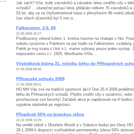
Jak začít? Víte, kolik závodníků a závodnic letos změřilo síly v bě
schodů? ....slunečné počasí letos přilákalo celkem 76 závodníků a
53 let, aby se na čtyřsetmetrové trase s převýšením 86 metrů utkal
čas všech účastníků byl 5 min a...
Falkenstein, 2.5. 09
22.05.2009 20:27
Prodlouzeny vikend kolem 1. kvetna travime na chalupe v Hor. Pous
sobotu vyrazime s Patrikem na par hodin na Falkenstein, vzdaleny
Patrik je muj svara z Usti n.L. mame vybrany pouze jeden vystup. 
impozantni cestu z r. 1920, Westkante VIIIa....
Výsledková listina 31. ročníku běhu do Příhrazských sch
07.05.2009 09:45
Příhrazské schody 2009
17.04.2009 09:51
HO MH Vás zve na tradiční sportovní akci! Dne 25.4.2009 proběhno
běhu do Příhrazských schodů. Přijďte změřit síly s ostatními, nebo 
povzbuzovat své favority! Začátek akce je naplánován na 9 hodinu
vypukne následně po registraci...
Příspěvek 50% na lezeckou stěnu
22.02.2009 14:29
Na umělé stěně v Dlouhém Mostě a v Sobotce budou pro členy HO 
28.1.2009 k dispozici zvýhodněné permanentky (sleva 50% dotovan