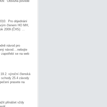
2009. Obsluha povede
 2010. Pro objednání
 novým členem HO MH,
ok 2009 (ČHS): ...
odně návod pro
bný návod....nebojte
e zapotřebí se na web
 19.2. výroční členská
ké schody 25.4 závody
 pečení prasete na
žit přinášet vždy
anál.