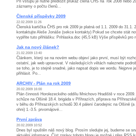
Při vstupu je nutné předložit průkaz člena ČHS na rok 2008 nebo 
záznamy o počtu členů...
Členské příspěvky 2009
22.02.2009 11:26
Členská kartička ČHS pro rok 2009 je platná od 1.1. 2009 do 31.1.
kontaktujte Aleše Jonáše (sekce kontakty) Pokud se chcete stát
vyplňte tuto přihlášku: Prihlaska.doc (45,5 kB) Výše příspěvků pro r
Jak na nový článek?
21.02.2009 13:40
Článkem, který se na novém webu objeví jako první, musí být rozh
ostatní, jak web upravovat. V následujících větách naleznete podro
se toho, je to stejně snadné, jako napsat dopis we wordu. Nejprve j
přihlásit. Po...
ARCHIV - Plán na rok 2009
20.02.2009 16:00
Plán činnosti Horolezeckého oddílu Mnichovo Hradiště v roce 2009.
schůze na Olšině 18.4. brigáda v Příhrazích, příprava na Příhrazs
v běhu do Příhrazských schodů 30.4 pálení čarodejnic na Olšině (a
ohni) 1.-3.5. prvomájové...
První zpráva
20.02.2009 10:52
Dnes byl spuštěn náš nový blog. Prosím sledujte jej, budeme se sna
aktuální informace. Číst zprávy tohoto blogu je možné i přes RSS k