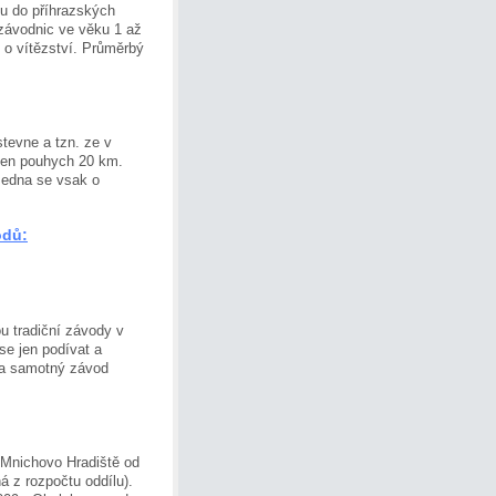
hu do příhrazských
 závodnic ve věku 1 až
i o vítězství. Průměrbý
tevne a tzn. ze v
 jen pouhych 20 km.
Jedna se vsak o
odů:
u tradiční závody v
se jen podívat a
 a samotný závod
Mnichovo Hradiště od
á z rozpočtu oddílu).