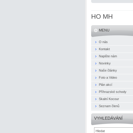
HO MH
MENU
O nás
Kontakt
Napište nám
Novinky
Naše články
Foto a Video
Plán akcí
Příhrazské schody
Skalní Kocour
Seznam členů
VYHLEDÁVÁNÍ