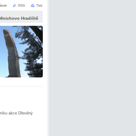
ránek
RSS
Tisk
 Mnichovo Hradiště
čníku akce Dřevěný