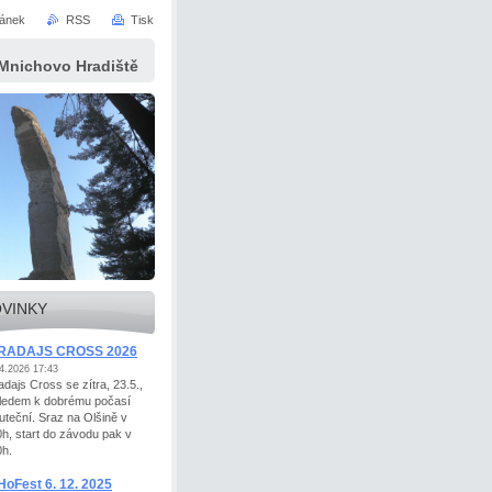
ránek
RSS
Tisk
 Mnichovo Hradiště
VINKY
RADAJS CROSS 2026
4.2026 17:43
adajs Cross se zítra, 23.5.,
ledem k dobrému počasí
uteční. Sraz na Olšině v
0h, start do závodu pak v
0h.
oFest 6. 12. 2025