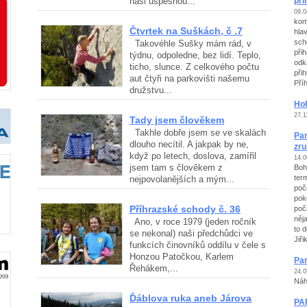
naši úspěšnou...
při
09.0
kom
Čtvrtek na Suškách, č .7
hla
sch
Takovéhle Sušky mám rád, v
při
týdnu, odpoledne, bez lidí. Teplo,
odk
ticho, slunce. Z celkového počtu
při
aut čtyři na parkovišti našemu
Pří
družstvu...
HoH
27.1
Tady jsem člověkem
Takhle dobře jsem se ve skalách
Par
dlouho necítil. A jakpak by ne,
zr
když po letech, doslova, zamířil
14.0
jsem tam s člověkem z
Boh
ter
nejpovolanějších a mým...
poč
pok
Příhrazské schody č. 36
poč
něj
Ano, v roce 1979 (jeden ročník
to d
se nekonal) naši předchůdci ve
Jiři
funkcích činovníků oddílu v čele s
Honzou Patočkou, Karlem
Pa
Řehákem,...
24.0
Náh
Ďáblova ruka aneb Járova
PA