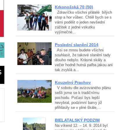
Krkonošská 70 (50)
Zdravíčko všichni přátelé bílých
stop a hor vůbec. Chtěl bych se s
vámi podělit o jeden nevšední
zážitek z jedné vskutku
vyjímečné...
Poslední slanění 2014
Asi se mnou budete všichni
souhlasit, že takové slanění tady
dlouho nebylo. Krásné skály a
večer hodně hutná pařba jakou ani
tak zvyklá a...
Kouzelný Prachov
V sobotu dle avizovaného plánu
sešli jsme se k tradičnímu
pochodu. Počasí bys lepší
nevybral, podzimní barvy již
přihlásily se v plné škále,...
BIELATALSKÝ PODZIM
Na víkend 12. – 14. 9. 2014 byl