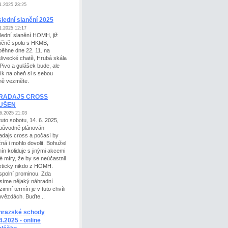
1.2025 23:25
lední slanění 2025
1.2025 12:17
lední slanění HOMH, již
dičně spolu s HKMB,
běhne dne 22. 11. na
livecké chatě, Hrubá skála
 Pivo a gulášek bude, ale
tík na oheň si s sebou
dně vezměte.
RADAJS CROSS
UŠEN
6.2025 21:03
tuto sobotu, 14. 6. 2025,
 původně plánován
adajs cross a počasí by
ná i mohlo dovolit. Bohužel
ín koliduje s jinými akcemi
té míry, že by se neúčastnil
kticky nikdo z HOMH.
spolní prominou. Zda
síme nějaký náhradní
imní termín je v tuto chvíli
hvězdách. Buďte...
hrazské schody
4.2025 - online